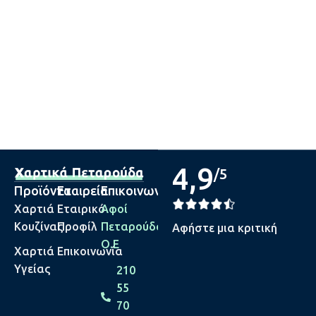
4,9
/5
Προϊόντα
Εταιρεία
Επικοινωνία
Χαρτιά
Εταιρικό
Αφοί
Κουζίνας
Προφίλ
Πεταρούδα
Αφήστε μια κριτική
Ο.Ε
Χαρτιά
Επικοινωνία
Υγείας
210
55
70